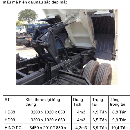
mẩu mã hiện đại,màu sắc đẹp mắt
STT
Kích thước lọt lòng
Dung
Trọng
Tổng
thùng
Tích
tải
trọng tải
HD88
3200 x 1920 x 650
4m3
4,9 Tấn
8,8 Tấn
HD99
3200 x 1920 x 650
4m3
6,5 Tấn
9,9 Tấn
HINO FC
3450 x 2010/1830 x
4,2m3
5,9 Tấn
10,4 Tấn