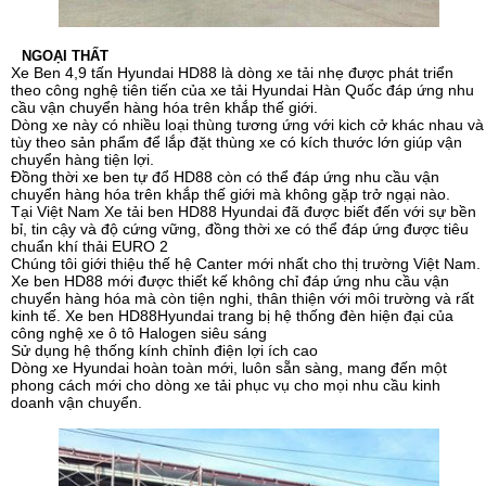
NGOẠI THẤT
Xe Ben 4,9 tấn Hyundai HD88 là dòng xe tải nhẹ được phát triển
theo công nghệ tiên tiến của xe tải Hyundai Hàn Quốc đáp ứng nhu
cầu vận chuyển hàng hóa trên khắp thế giới.
Dòng xe này có nhiều loại thùng tương ứng với kich cở khác nhau và
tùy theo sản phẩm để lắp đặt thùng xe có kích thước lớn giúp vận
chuyển hàng tiện lợi.
Đồng thời xe ben tự đổ HD88 còn có thể đáp ứng nhu cầu vận
chuyển hàng hóa trên khắp thế giới mà không gặp trở ngại nào.
Tại Việt Nam Xe tải ben HD88 Hyundai đã được biết đến với sự bền
bỉ, tin cậy và độ cứng vững, đồng thời xe có thể đáp ứng được tiêu
chuẩn khí thải EURO 2
Chúng tôi giới thiệu thế hệ Canter mới nhất cho thị trường Việt Nam.
Xe ben HD88 mới được thiết kế không chỉ đáp ứng nhu cầu vận
chuyển hàng hóa mà còn tiện nghi, thân thiện với môi trường và rất
kinh tế. Xe ben HD88Hyundai trang bị hệ thống đèn hiện đại của
công nghệ xe ô tô Halogen siêu sáng
Sử dụng hệ thống kính chỉnh điện lợi ích cao
Dòng xe Hyundai hoàn toàn mới, luôn sẵn sàng, mang đến một
phong cách mới cho dòng xe tải phục vụ cho mọi nhu cầu kinh
doanh vận chuyển.