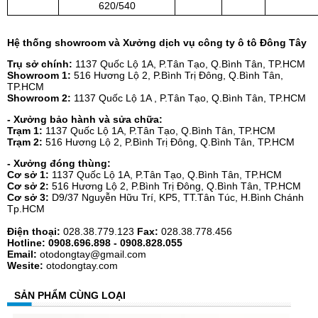
620/540
Hệ thống showroom và Xưởng dịch vụ công ty ô tô Đông Tây
Trụ sở chính:
1137 Quốc Lộ 1A, P.Tân Tạo, Q.Bình Tân, TP.HCM
Showroom 1:
516 Hương Lộ 2, P.Bình Trị Đông, Q.Bình Tân,
TP.HCM
Showroom 2:
1137 Quốc Lộ 1A , P.Tân Tạo, Q.Bình Tân, TP.HCM
- Xưởng bảo hành và sửa chữa:
Trạm 1:
1137 Quốc Lộ 1A, P.Tân Tạo, Q.Bình Tân, TP.HCM
Trạm 2:
516 Hương Lộ 2, P.Bình Trị Đông, Q.Bình Tân, TP.HCM
- Xưởng đóng thùng:
Cơ sở 1:
1137 Quốc Lộ 1A, P.Tân Tạo, Q.Bình Tân, TP.HCM
Cơ sở 2:
516 Hương Lộ 2, P.Bình Trị Đông, Q.Bình Tân, TP.HCM
Cơ sở 3:
D9/37 Nguyễn Hữu Trí, KP5, TT.Tân Túc, H.Bình Chánh
Tp.HCM
Điện thoại:
028.38.779.123
Fax:
028.38.778.456
Hotline: 0908.696.898 - 0908.828.055
Email:
otodongtay@gmail.com
Wesite:
otodongtay.com
SẢN PHẨM CÙNG LOẠI