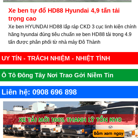
Xe ben tự đổ HD88 Hyundai 4,9 tấn tải
trọng cao
Xe ben HYUNDAI HD88 lắp ráp CKD 3 cục linh kiện chính
hãng hyundai đúng tiêu chuẩn xe ben HD88 tải trọng 4.9
tấn được phân phối từ nhà máy Đô Thành
UY TÍN - TRÁCH NHIỆM - NHIỆT TÌNH
Ô Tô Đông Tây Nơi Trao Gởi Niềm Tin
Liên hệ: 0908 696 898