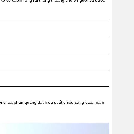
a, xe có cabin rộng rãi thông thoáng cho 3 người và được
ới chóa phản quang đạt hiệu suất chiếu sang cao, mâm