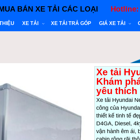
MUA BÁN XE TẢI CÁC LOẠI
Hotline
 THIỆU
XE TẢI
XE TẢI TRẢ GÓP
GIÁ XE TẢI
Xe tải Hy
Khám phá
yêu thích
Xe tải Hyundai N
công của Hyundai
thiết kế tinh tế đ
D4GA, Diesel, 4kỳ
vận hành êm ái, b
cabin rộng rãi th