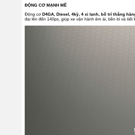
ĐỘNG CƠ MẠNH MẼ
Động cơ
D4GA, Diesel, 4kỳ, 4 xi lanh, bố trí thẳng h
đại lên đến 140ps, giúp xe vận hành êm ái, bền bỉ và tiết 