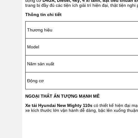
động cơ
D4GA, Diesel, 4kỳ, 4 xi lanh, đạt tiêu chuẩn 
trang bị đầy đủ các tiện ích giải trí hiện đại, thật tiện ng
Thông tin chi tiết
Thương hiệu
Model
Năm sản xuất
Động cơ
NGOẠI THẤT ẤN TƯỢNG MẠNH MẼ
Xe tải Hyundai New Mighty 110s
có thiết kế hiện đại m
xe kích thước lớn vận hành dễ dàng, bậc lên xuống thuận