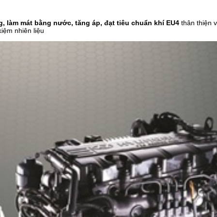
àng, làm mát bằng nước, tăng áp, đạt tiêu chuẩn khí EU4
thân thiện 
kiệm nhiên liệu