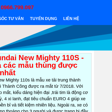
:
0966.799.097
GÓC TƯ VẤN
TUYỂN DỤNG
LIÊN HỆ
undai New Mighty 110S -
 các mẫu thùng được
 nhất
ew Mighty 110s là mẫu xe tải trung thành
 Thành Công được ra mắt từ 7/2018. Với
ẹp mắt, kiểu dáng hiện đại ,trái tim là động cơ
, 4 xi lanh, đạt tiêu chuẩn EURO 4 giúp xe
ền bỉ và tiết kiệm nhiên liệu. Ngoài ra, xe có
ông thoáng cho 3 người và được trang bị đầy