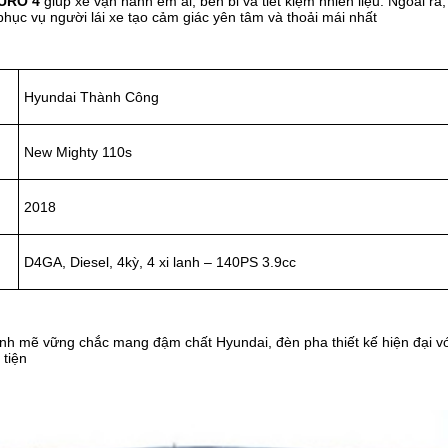
EURO 4
giúp xe vận hành êm ái, bền bỉ và tiết kiệm nhiên liệu. Ngoài r
hi phục vụ người lái xe tạo cảm giác yên tâm và thoải mái nhất
Hyundai Thành Công
New Mighty 110s
2018
D4GA, Diesel, 4kỳ, 4 xi lanh – 140PS 3.9cc
ạnh mẽ vững chắc mang đậm chất Hyundai, đèn pha thiết kế hiện đại v
 tiện