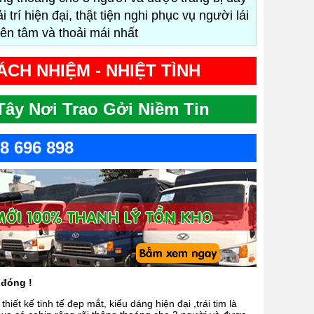
ải trí hiện đại, thật tiện nghi phục vụ người lái
ên tâm và thoải mái nhất
RÁCH NHIỆM - NHIỆT TÌNH
ây Nơi Trao Gởi Niềm Tin
08 696 898
 đóng !
t kế tinh tế đẹp mắt, kiểu dáng hiện đại ,trái tim là