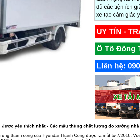
đủ các tiện ích gi
xe tạo cảm giác y
UY TÍN - T
Ô Tô Đông T
Liên hệ: 09
 được yêu thích nhất - Các mẫu thùng chất lượng do xưởng nhà
rung thành công của Hyundai Thành Công được ra mắt từ 7/2018. Với thiế