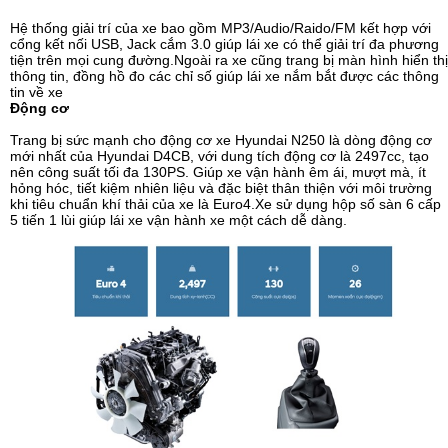
Hệ thống giải trí của xe bao gồm MP3/Audio/Raido/FM kết hợp với
cổng kết nối USB, Jack cắm 3.0 giúp lái xe có thể giải trí đa phương
tiện trên mọi cung đường.Ngoài ra xe cũng trang bị màn hình hiển thị
thông tin, đồng hồ đo các chỉ số giúp lái xe nắm bắt được các thông
tin về xe
Động cơ
Trang bị sức mạnh cho động cơ xe Hyundai N250 là dòng động cơ
mới nhất của Hyundai D4CB, với dung tích động cơ là 2497cc, tạo
nên công suất tối đa 130PS. Giúp xe vận hành êm ái, mượt mà, ít
hỏng hóc, tiết kiệm nhiên liệu và đặc biệt thân thiện với môi trường
khi tiêu chuẩn khí thải của xe là Euro4.Xe sử dụng hộp số sàn 6 cấp
5 tiến 1 lùi giúp lái xe vận hành xe một cách dễ dàng.