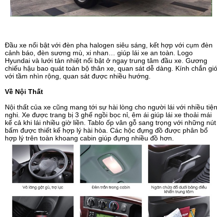
Đầu xe nổi bật với đèn pha halogen siêu sáng, kết hợp với cụm đèn
cảnh báo, đèn sương mù, xi nhan… giúp lái xe an toàn. Logo
Hyundai và lưới tản nhiệt nổi bật ở ngay trung tâm đầu xe. Gương
chiếu hậu bao quát toàn bộ thân xe, quan sát dễ dàng. Kính chắn gi
với tầm nhìn rộng, quan sát được nhiều hướng.
Về Nội Thất
Nội thất của xe cũng mang tới sự hài lòng cho người lái với nhiều tiệ
nghi. Xe được trang bị 3 ghế ngồi bọc nỉ, êm ái giúp lái xe thoải mái
kể cả khi lái nhiều giờ liền. Tablo ốp vân gỗ sang trọng với những nút
bấm được thiết kế hợp lý hài hòa. Các hộc đựng đồ được phân bổ
hợp lý trên toàn khoang cabin giúp đựng nhiều đồ hơn.