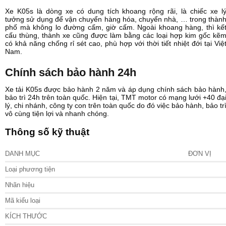
Xe K05s là dòng xe có dung tích khoang rộng rãi, là chiếc xe l
tưởng sử dụng để vận chuyển hàng hóa, chuyển nhà, … trong thàn
phố mà không lo đường cấm, giờ cấm. Ngoài khoang hàng, thì kế
cấu thùng, thành xe cũng được làm bằng các loại hợp kim gốc kẽ
có khả năng chống rỉ sét cao, phù hợp với thời tiết nhiệt đới tại Việ
Nam.
Chính sách bảo hành 24h
Xe tải K05s được bảo hành 2 năm và áp dụng chính sách bảo hành
bảo trì 24h trên toàn quốc. Hiện tại, TMT motor có mạng lưới +40 đạ
lý, chi nhánh, công ty con trên toàn quốc do đó việc bảo hành, bảo tr
vô cùng tiện lợi và nhanh chóng.
Thông số kỹ thuật
DANH MỤC
ĐƠN VỊ
Loại phương tiện
Nhãn hiệu
Mã kiểu loại
KÍCH THƯỚC