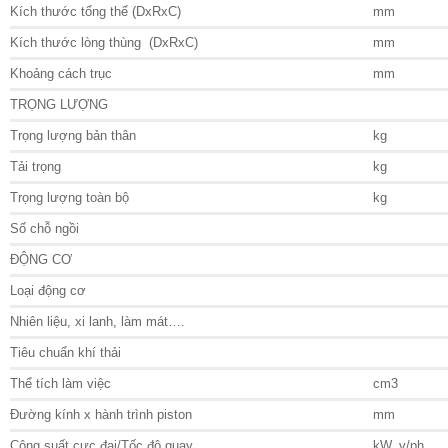
Kích thước tổng thể (DxRxC)
mm
Kích thước lòng thùng (DxRxC)
mm
Khoảng cách trục
mm
TRỌNG LƯỢNG
Trọng lượng bản thân
kg
Tải trọng
kg
Trọng lượng toàn bộ
kg
Số chỗ ngồi
ĐỘNG CƠ
Loại động cơ
Nhiên liệu, xi lanh, làm mát….
Tiêu chuẩn khí thải
Thể tích làm việc
cm3
Đường kính x hành trình piston
mm
Công suất cực đại/Tốc độ quay
kW, v/ph