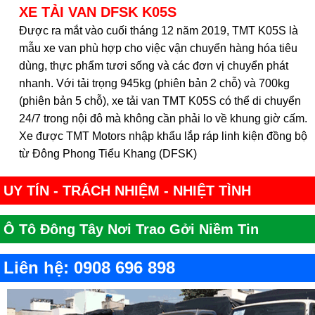
XE TẢI VAN DFSK K05S
Được ra mắt vào cuối tháng 12 năm 2019, TMT K05S là
mẫu xe van phù hợp cho việc vận chuyển hàng hóa tiêu
dùng, thực phẩm tươi sống và các đơn vị chuyển phát
nhanh. Với tải trọng 945kg (phiên bản 2 chỗ) và 700kg
(phiên bản 5 chỗ), xe tải van TMT K05S có thể di chuyển
24/7 trong nội đô mà không cần phải lo về khung giờ cấm.
Xe được TMT Motors nhập khẩu lắp ráp linh kiện đồng bộ
từ Đông Phong Tiểu Khang (DFSK)
UY TÍN - TRÁCH NHIỆM - NHIỆT TÌNH
Ô Tô Đông Tây Nơi Trao Gởi Niềm Tin
Liên hệ: 0908 696 898