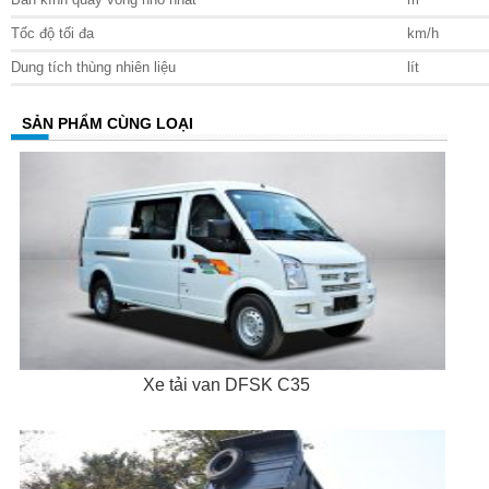
Bán kính quay vòng nhỏ nhất
m
Tốc độ tối đa
km/h
Dung tích thùng nhiên liệu
lít
SẢN PHẨM CÙNG LOẠI
Xe tải van DFSK C35