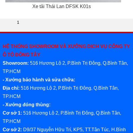
Xe tải Thái Lan DFSK K01s
1
HỆ THỐNG SHOWROOM VÀ XƯỞNG DỊCH VỤ CÔNG TY
Ô TÔ ĐÔNG TÂY
Showroom:
516 Hương Lộ 2, P.Bình Trị Đông, Q.Bình Tân,
TP.HCM
- Xưởng bảo hành và sửa chữa:
Địa chỉ:
516 Hương Lộ 2, P.Bình Trị Đông, Q.Bình Tân,
TP.HCM
- Xưởng đóng thùng:
Cơ sở 1:
516 Hương Lộ 2, P.Bình Trị Đông, Q.Bình Tân,
TP.HCM
Cơ sở 2:
D9/37 Nguyễn Hữu Trí, KP5, TT.Tân Túc, H.Bình