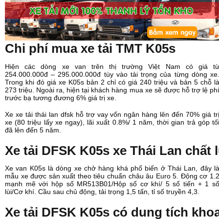
Chi phí mua xe tải TMT K05s
Hiện các dòng xe van trên thị trường Việt Nam có giá t
254.000.000đ – 295.000.000đ tùy vào tải trọng của từng dòng xe
Trong khi đó giá xe K05s bản 2 chỉ có giá 240 triệu và bản 5 chỗ l
273 triệu. Ngoài ra, hiện tại khách hàng mua xe sẽ được hỗ trợ lệ ph
trước bạ tương đương 6% giá trị xe.
Xe xe tải thái lan dfsk hỗ trợ vay vốn ngân hàng lên đến 70% giá tr
xe (80 triệu lấy xe ngay), lãi xuất 0.8%/ 1 năm, thời gian trả góp tố
đã lên đến 5 năm.
Xe tải DFSK K05s xe Thái Lan chất 
Xe van K05s là dòng xe chở hàng khá phổ biến ở Thái Lan, đây l
mẫu xe được sản xuất theo tiêu chuẩn châu âu Euro 5. Động cơ 1.
mạnh mẽ với hộp số MR513B01/Hộp số cơ khí/ 5 số tiến + 1 s
lùi/Cơ khí. Cầu sau chủ động, tải trọng 1,5 tấn, tỉ số truyền 4,3.
Xe tải DFSK K05s có d
ung tích kho