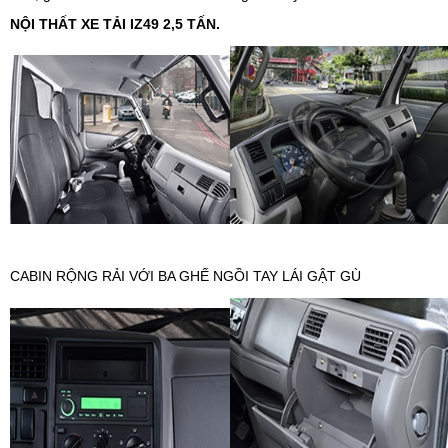
NỘI THẤT XE TẢI IZ49 2,5 TẤN.
CABIN RỘNG RẢI VỚI BA GHẾ NGỒI TAY LÁI GẬT GÙ