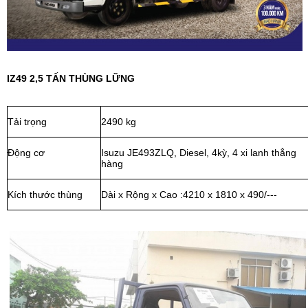
IZ49 2,5 TẤN THÙNG LỮNG
Tải trọng
2490 kg
Động cơ
Isuzu JE493ZLQ, Diesel, 4kỳ, 4 xi lanh thẳng
hàng
Kích thước thùng
Dài x Rộng x Cao :4210 x 1810 x 490/---