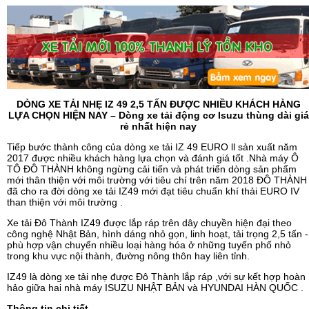
DÒNG XE TẢI NHẸ IZ 49 2,5 TẤN ĐƯỢC NHIỀU KHÁCH HÀNG
LỰA CHỌN HIỆN NAY – Dòng xe tải động cơ Isuzu thùng dài giá
rẻ nhất hiện nay
Tiếp bước thành công của dòng xe tải IZ 49 EURO ll sản xuất năm
2017 được nhiều khách hàng lựa chọn và đánh giá tốt .Nhà máy Ô
TÔ ĐÔ THÀNH không ngừng cải tiến và phát triển dòng sản phẩm
mới thân thiện với môi trường với tiêu chí trên năm 2018 ĐÔ THÀNH
đã cho ra đời dòng xe tải IZ49 mới đạt tiêu chuẩn khí thải EURO IV
than thiện với môi trường .
Xe tải Đô Thành IZ49 được lắp ráp trên dây chuyền hiện đại theo
công nghệ Nhật Bản, hình dáng nhỏ gọn, linh hoạt, tải trọng 2,5 tấn -
phù hợp vận chuyển nhiều loại hàng hóa ở những tuyến phố nhỏ
trong khu vực nội thành, đường nông thôn hay liên tỉnh.
IZ49 là dòng xe tải nhẹ được Đô Thành lắp ráp ,với sự kết hợp hoàn
hảo giữa hai nhà máy ISUZU NHẬT BẢN và HYUNDAI HÀN QUỐC .
Thông tin chi tiết