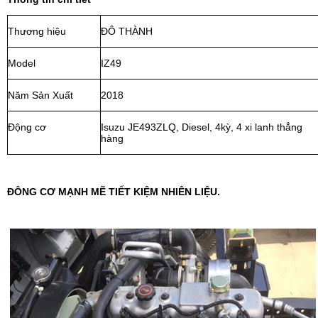
Thương hiệu
ĐÔ THÀNH
Model
IZ49
Năm Sản Xuất
2018
Động cơ
Isuzu JE493ZLQ, Diesel, 4kỳ, 4 xi lanh thẳng
hàng
ĐÔNG CƠ MẠNH MẼ TIẾT KIỆM NHIÊN LIỆU.