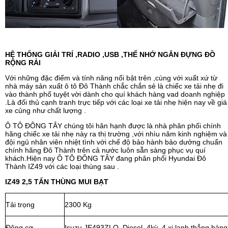
HỆ THỐNG GIẢI TRÍ ,RADIO ,USB ,THỂ NHỚ NGĂN ĐỰNG ĐỒ
RỘNG RẢI
Với những đặc điểm và tính năng nổi bật trên ,cùng với xuất xứ từ
nhà máy sản xuất ô tô Đô Thành chắc chắn sẻ là chiếc xe tải nhẹ đi
vào thành phố tuyệt vời dành cho quí khách hàng vad doanh nghiệp
.Là đối thủ cạnh tranh trực tiếp với các loại xe tải nhẹ hiện nay về giá
xe củng như chất lượng .
Ô TÔ ĐÔNG TÂY chúng tôi hân hạnh được là nhà phân phối chính
hãng chiếc xe tải nhẹ này ra thị trường ,với nhìu năm kinh nghiệm và
đội ngủ nhân viên nhiệt tình với chế độ bảo hành bảo dưởng chuẩn
chính hãng Đô Thành trên cả nước luôn sẵn sàng phục vụ quí
khách.Hiện nay Ô TÔ ĐÔNG TÂY đang phân phối Hyundai Đô
Thành IZ49 với các loại thùng sau .
IZ49 2,5 TẤN THÙNG MUI BẠT
Tải trọng
2300 Kg
Động cơ
Isuzu JE493ZLQ, Diesel, 4kỳ, 4 xi lanh thẳng hàng