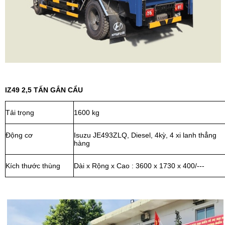
IZ49 2,5 TẤN GẮN CẨU
Tải trọng
1600 kg
Động cơ
Isuzu JE493ZLQ, Diesel, 4kỳ, 4 xi lanh thẳng
hàng
Kích thước thùng
Dài x Rộng x Cao : 3600 x 1730 x 400/---