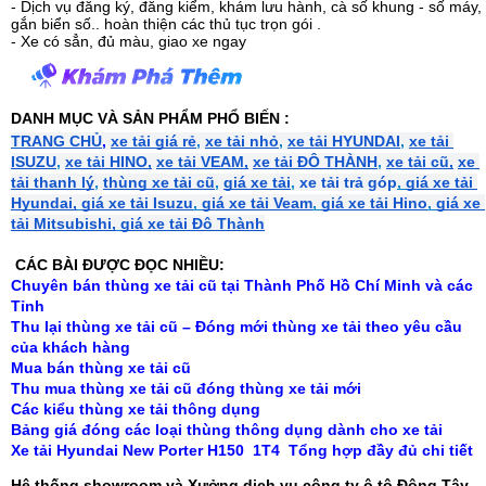
- Dịch vụ đăng ký, đăng kiểm, khám lưu hành, cà số khung - số máy,
gắn biển số.. hoàn thiện các thủ tục trọn gói .
- Xe có sẳn, đủ màu, giao xe ngay
DANH MỤC VÀ SẢN PHẨM PHỔ BIẾN :
TRANG CHỦ
, 
xe tải giá rẻ
,
xe tải nhỏ
,
xe tải HYUNDAI
,
xe tải 
ISUZU
,
xe tải HINO,
xe tải VEAM,
xe tải ĐÔ THÀNH
,
xe tải cũ,
xe 
tải thanh lý
,
thùng xe tải cũ
,
giá xe tải
,
xe tải trả góp
,
giá xe tải 
Hyundai,
giá xe tải Isuzu
,
giá xe tải Veam
,
giá xe tải Hino
,
giá xe 
tải Mitsubishi,
giá xe tải Đô Thành
 CÁC BÀI ĐƯỢC ĐỌC NHIỀU:
Chuyên bán thùng xe tải cũ tại Thành Phố Hồ Chí Minh và các 
Tỉnh
Thu lại thùng xe tải cũ – Đóng mới thùng xe tải theo yêu cầu 
của khách hàng 
Mua bán thùng xe tải cũ
Thu mua thùng xe tải cũ đóng thùng xe tải mới
Các kiểu thùng xe tải thông dụng
Bảng giá đóng các loại thùng thông dụng dành cho xe tải
Xe tải Hyundai New Porter H150  1T4  Tổng hợp đầy đủ chi tiết
Hệ thống showroom và Xưởng dịch vụ công ty ô tô Đông Tây