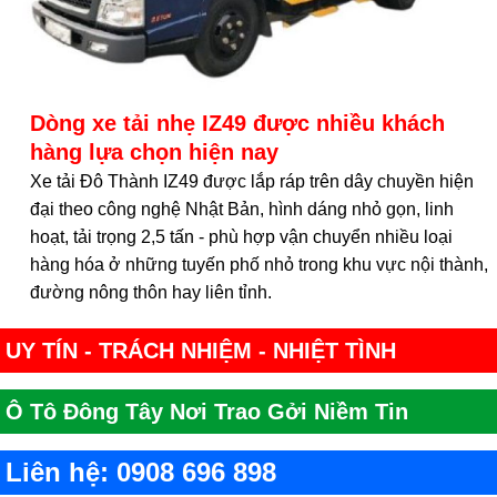
Dòng xe tải nhẹ IZ49 được nhiều khách
hàng lựa chọn hiện nay
Xe tải Đô Thành IZ49 được lắp ráp trên dây chuyền hiện
đại theo công nghệ Nhật Bản, hình dáng nhỏ gọn, linh
hoạt, tải trọng 2,5 tấn - phù hợp vận chuyển nhiều loại
hàng hóa ở những tuyến phố nhỏ trong khu vực nội thành,
đường nông thôn hay liên tỉnh.
UY TÍN - TRÁCH NHIỆM - NHIỆT TÌNH
Ô Tô Đông Tây Nơi Trao Gởi Niềm Tin
Liên hệ: 0908 696 898