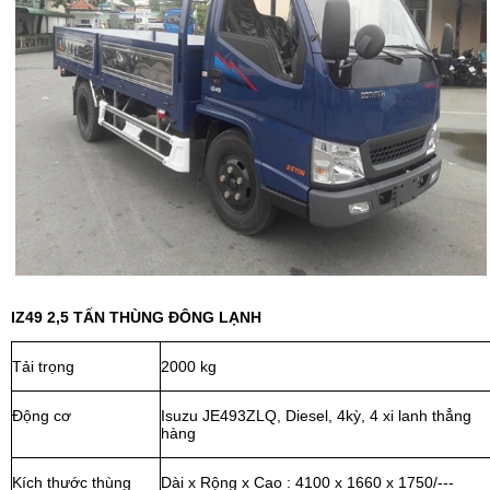
IZ49 2,5 TẤN THÙNG ĐÔNG LẠNH
Tải trọng
2000 kg
Động cơ
Isuzu JE493ZLQ, Diesel, 4kỳ, 4 xi lanh thẳng
hàng
Kích thước thùng
Dài x Rộng x Cao : 4100 x 1660 x 1750/---