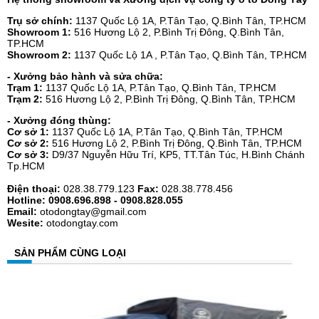
Trụ sở chính:
1137 Quốc Lộ 1A, P.Tân Tạo, Q.Bình Tân, TP.HCM
Showroom 1:
516 Hương Lộ 2, P.Bình Trị Đông, Q.Bình Tân,
TP.HCM
Showroom 2:
1137 Quốc Lộ 1A , P.Tân Tạo, Q.Bình Tân, TP.HCM
- Xưởng bảo hành và sửa chữa:
Trạm 1:
1137 Quốc Lộ 1A, P.Tân Tạo, Q.Bình Tân, TP.HCM
Trạm 2:
516 Hương Lộ 2, P.Bình Trị Đông, Q.Bình Tân, TP.HCM
- Xưởng đóng thùng:
Cơ sở 1:
1137 Quốc Lộ 1A, P.Tân Tạo, Q.Bình Tân, TP.HCM
Cơ sở 2:
516 Hương Lộ 2, P.Bình Trị Đông, Q.Bình Tân, TP.HCM
Cơ sở 3:
D9/37 Nguyễn Hữu Trí, KP5, TT.Tân Túc, H.Bình Chánh
Tp.HCM
Điện thoại:
028.38.779.123
Fax:
028.38.778.456
Hotline: 0908.696.898 - 0908.828.055
Email:
otodongtay@gmail.com
Wesite:
otodongtay.com
SẢN PHẨM CÙNG LOẠI