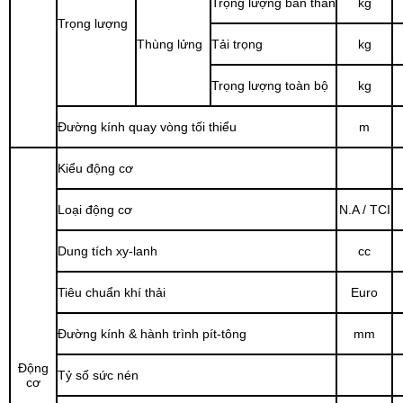
Trọng lượng bản thân
kg
Trọng lượng
Thùng lửng
Tải trọng
kg
Trọng lượng toàn bộ
kg
Đường kính quay vòng tối thiểu
m
Kiểu động cơ
Loại động cơ
N.A / TCI
Dung tích xy-lanh
cc
Tiêu chuẩn khí thải
Euro
Đường kính & hành trình pít-tông
mm
Động
Tỷ số sức nén
cơ