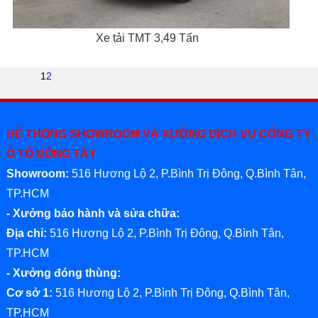
Xe tải TMT 3,49 Tấn
1
2
HỆ THỐNG SHOWROOM VÀ XƯỞNG DỊCH VỤ CÔNG TY
Ô TÔ ĐÔNG TÂY
Showroom:
516 Hương Lộ 2, P.Bình Trị Đông, Q.Bình Tân,
TP.HCM
- Xưởng bảo hành và sửa chữa:
Địa chỉ:
516 Hương Lộ 2, P.Bình Trị Đông, Q.Bình Tân,
TP.HCM
- Xưởng đóng thùng:
Cơ sở 1:
516 Hương Lộ 2, P.Bình Trị Đông, Q.Bình Tân,
TP.HCM