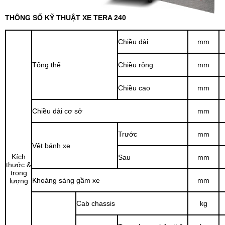
THÔNG SỐ KỸ THUẬT XE TERA 240
Chiều dài
mm
Tổng thể
Chiều rộng
mm
Chiều cao
mm
Chiều dài cơ sở
mm
Trước
mm
Vệt bánh xe
Kích
Sau
mm
thước &
trọng
Khoảng sáng gầm xe
mm
lượng
Cab chassis
kg