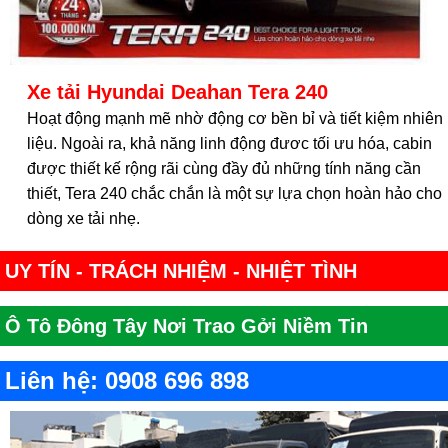
Xe tải Hyundai Deahan Tera 240
Hoạt động mạnh mẽ nhờ động cơ bền bỉ và tiết kiệm nhiên
liệu. Ngoài ra, khả năng linh động đươc tối ưu hóa, cabin
được thiết kế rộng rãi cùng đầy đủ những tính năng cần
thiết, Tera 240 chắc chắn là một sự lựa chọn hoàn hảo cho
dòng xe tải nhẹ.
UY TÍN - TRÁCH NHIỆM - NHIỆT TÌNH
Ô Tô Đông Tây Nơi Trao Gởi Niềm Tin
Liên hệ: 0908 696 898