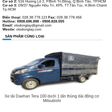
Cơ sở 2:
516 Hương Lộ 2, P.Bình Trị Đông, Q.Bình Tân, TP.HCM
Cơ sở 3:
D9/37 Nguyễn Hữu Trí, KP5, TT.Tân Túc, H.Bình Chánh
Tp.HCM
Điện thoại:
028.38.779.123
Fax:
028.38.778.456
Hotline: 0908.696.898 - 0908.828.055
Email:
otodongtay@gmail.com
Wesite:
otodongtay.com
SẢN PHẨM CÙNG LOẠI
Xe tải Daehan Tera 100 dưới 1 tấn thùng dài động cơ
Mitsubishi