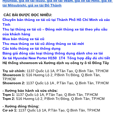
Hyundai,
giá xe tải Isuzu
,
giá xe tải Veam
,
giá xe tải Hino
,
giá xe 
tải Mitsubishi,
giá xe tải Đô Thành
 CÁC BÀI ĐƯỢC ĐỌC NHIỀU:
Chuyên bán thùng xe tải cũ tại Thành Phố Hồ Chí Minh và các 
Tỉnh
Thu lại thùng xe tải cũ – Đóng mới thùng xe tải theo yêu cầu 
của khách hàng 
Mua bán thùng xe tải cũ
Thu mua thùng xe tải cũ đóng thùng xe tải mới
Các kiểu thùng xe tải thông dụng
Bảng giá đóng các loại thùng thông dụng dành cho xe tải
Xe tải Hyundai New Porter H150  1T4  Tổng hợp đầy đủ chi tiết
Hệ thống showroom và Xưởng dịch vụ công ty ô tô Đông Tây
Trụ sở chính:
1137 Quốc Lộ 1A, P.Tân Tạo, Q.Bình Tân, TP.HCM
Showroom 1:
516 Hương Lộ 2, P.Bình Trị Đông, Q.Bình Tân,
TP.HCM
Showroom 2:
1137 Quốc Lộ 1A , P.Tân Tạo, Q.Bình Tân, TP.HCM
- Xưởng bảo hành và sửa chữa:
Trạm 1:
1137 Quốc Lộ 1A, P.Tân Tạo, Q.Bình Tân, TP.HCM
Trạm 2:
516 Hương Lộ 2, P.Bình Trị Đông, Q.Bình Tân, TP.HCM
- Xưởng đóng thùng:
Cơ sở 1:
1137 Quốc Lộ 1A, P.Tân Tạo, Q.Bình Tân, TP.HCM