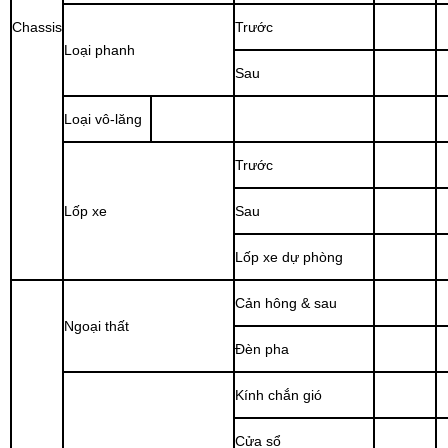
Chassis
Trước
Loại phanh
Sau
Loại vô-lăng
Trước
Lốp xe
Sau
Lốp xe dự phòng
Cản hông & sau
Ngoại thất
Đèn pha
Kính chắn gió
Cửa sổ