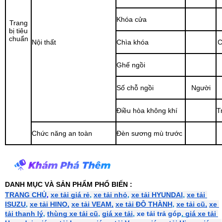
Khóa cửa
Trang
bị tiêu
chuẩn
Nội thất
Chìa khóa
C
Ghế ngồi
Số chỗ ngồi
Người
Điều hòa không khí
T
Chức năng an toàn
Đèn sương mù trước
DANH MỤC VÀ SẢN PHẨM PHỔ BIẾN :
TRANG CHỦ
, 
xe tải giá rẻ
,
xe tải nhỏ
,
xe tải HYUNDAI
,
xe tải 
ISUZU
,
xe tải HINO,
xe tải VEAM,
xe tải ĐÔ THÀNH
,
xe tải cũ,
xe 
tải thanh lý
,
thùng xe tải cũ
,
giá xe tải
,
xe tải trả góp
,
giá xe tải 