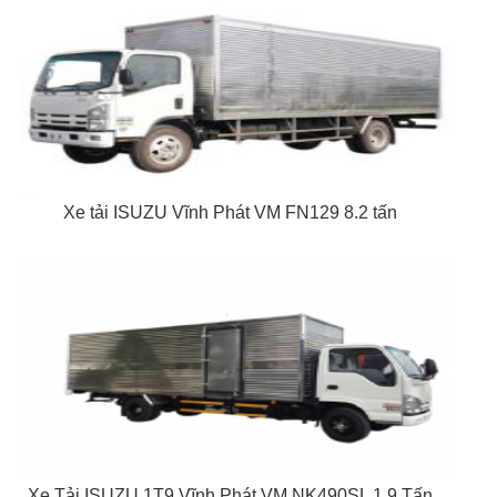
Xe tải ISUZU Vĩnh Phát VM FN129 8.2 tấn
Xe Tải ISUZU 1T9 Vĩnh Phát VM NK490SL 1.9 Tấn