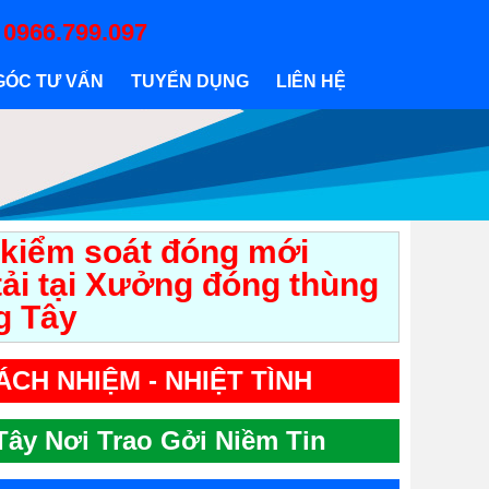
:
0966.799.097
GÓC TƯ VẤN
TUYỂN DỤNG
LIÊN HỆ
 kiểm soát đóng mới
tải tại Xưởng đóng thùng
g Tây
RÁCH NHIỆM - NHIỆT TÌNH
ây Nơi Trao Gởi Niềm Tin