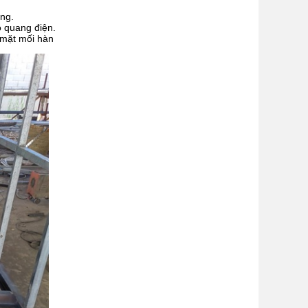
ùng.
ồ quang điện.
ề mặt mối hàn