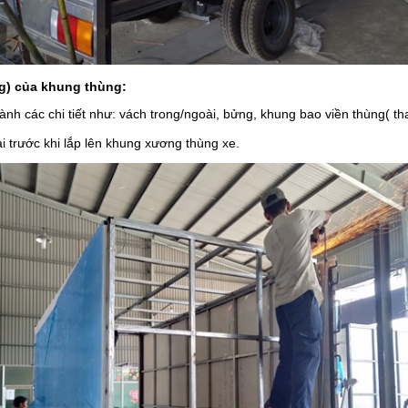
ng) của khung thùng:
thành các chi tiết như: vách trong/ngoài, bửng, khung bao viền thùng( 
ại trước khi lắp lên khung xương thùng xe.