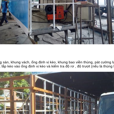
ng sàn, khung vách, ống định vị kèo, khung bao viền thùng, pát cường l
, lắp kèo vào ống định vị kèo và kiểm tra độ rơ , độ trượt (nếu là thùng