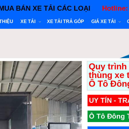
MUA BÁN XE TẢI CÁC LOẠI
Hotline
 THIỆU
XE TẢI
XE TẢI TRẢ GÓP
GIÁ XE TẢI
Quy trình
thùng xe 
Ô Tô Đôn
UY TÍN - T
Ô Tô Đông T