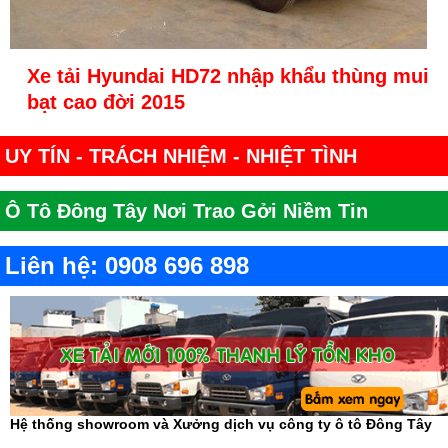
Xe tải Hyundai HD72 nhập khẩu thùng mui
bạt cao đời 2015
UY TÍN - TRÁCH NHIỆM - NHIỆT TÌNH
Ô Tô Đông Tây Nơi Trao Gởi Niềm Tin
Liên hệ: 0908 696 898
Hệ thống showroom và Xưởng dịch vụ công ty ô tô Đông Tây