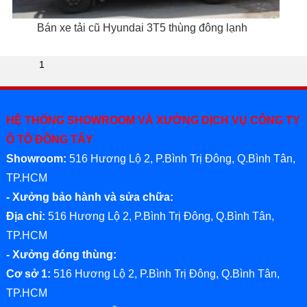
Bán xe tải cũ Hyundai 3T5 thùng đông lạnh
1
HỆ THỐNG SHOWROOM VÀ XƯỞNG DỊCH VỤ CÔNG TY
Ô TÔ ĐÔNG TÂY
Showroom:
516 Hương Lộ 2, P.Bình Trị Đông, Q.Bình Tân,
TP.HCM
- Xưởng bảo hành và sửa chữa:
Địa chỉ:
516 Hương Lộ 2, P.Bình Trị Đông, Q.Bình Tân,
TP.HCM
- Xưởng đóng thùng:
Cơ sở 1:
516 Hương Lộ 2, P.Bình Trị Đông, Q.Bình Tân,
TP.HCM