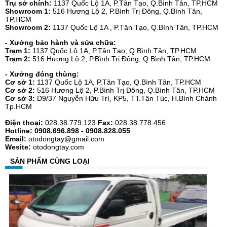
Trụ sở chính:
1137 Quốc Lộ 1A, P.Tân Tạo, Q.Bình Tân, TP.HCM
Showroom 1:
516 Hương Lộ 2, P.Bình Trị Đông, Q.Bình Tân,
TP.HCM
Showroom 2:
1137 Quốc Lộ 1A , P.Tân Tạo, Q.Bình Tân, TP.HCM
- Xưởng bảo hành và sửa chữa:
Trạm 1:
1137 Quốc Lộ 1A, P.Tân Tạo, Q.Bình Tân, TP.HCM
Trạm 2:
516 Hương Lộ 2, P.Bình Trị Đông, Q.Bình Tân, TP.HCM
- Xưởng đóng thùng:
Cơ sở 1:
1137 Quốc Lộ 1A, P.Tân Tạo, Q.Bình Tân, TP.HCM
Cơ sở 2:
516 Hương Lộ 2, P.Bình Trị Đông, Q.Bình Tân, TP.HCM
Cơ sở 3:
D9/37 Nguyễn Hữu Trí, KP5, TT.Tân Túc, H.Bình Chánh
Tp.HCM
Điện thoại:
028.38.779.123
Fax:
028.38.778.456
Hotline: 0908.696.898 - 0908.828.055
Email:
otodongtay@gmail.com
Wesite:
otodongtay.com
SẢN PHẨM CÙNG LOẠI